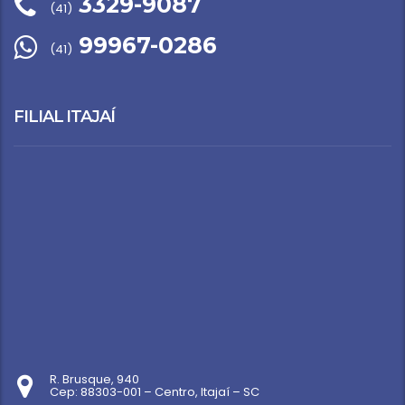
3329-9087
(41)
99967-0286
(41)
FILIAL ITAJAÍ
R. Brusque, 940
Cep: 88303-001 – Centro, Itajaí – SC