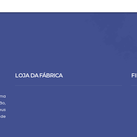
LOJA DA FÁBRICA
FI
uma
ão,
eus
 de