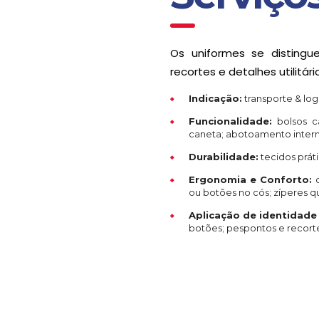
Os uniformes se distingu
recortes e detalhes utilitári
Indicação:
transporte & log
Funcionalidade:
bolsos c
caneta; abotoamento intern
Durabilidade:
tecidos práti
Ergonomia e Conforto:
c
ou botões no cós; zíperes 
Aplicação de identidade 
botões; pespontos e recortes