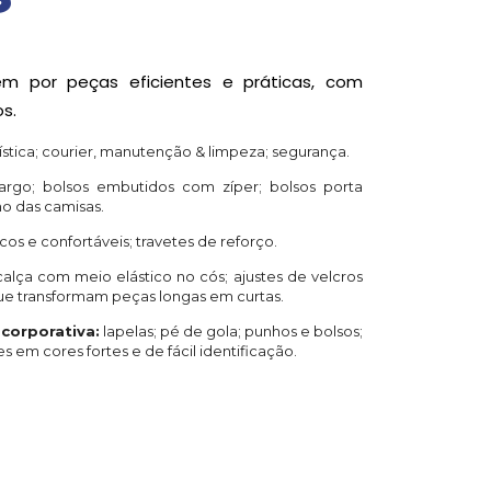
em por peças eficientes e práticas, com
os.
ística; courier, manutenção & limpeza; segurança.
argo; bolsos embutidos com zíper; bolsos porta
o das camisas.
cos e confortáveis; travetes de reforço.
alça com meio elástico no cós; ajustes de velcros
que transformam peças longas em curtas.
corporativa:
lapelas; pé de gola; punhos e bolsos;
 em cores fortes e de fácil identificação.