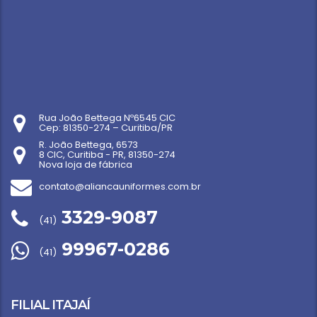
Rua João Bettega Nº6545 CIC
Cep: 81350-274 – Curitiba/PR
R. João Bettega, 6573
8 CIC, Curitiba - PR, 81350-274
Nova loja de fábrica
contato@aliancauniformes.com.br
3329-9087
(41)
99967-0286
(41)
FILIAL ITAJAÍ