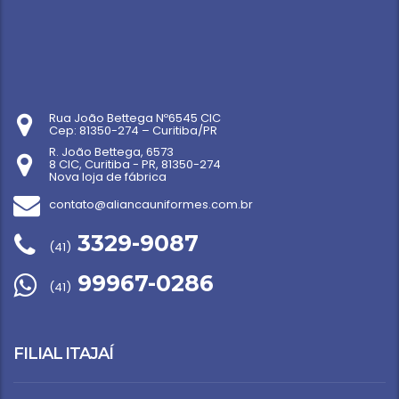
Rua João Bettega Nº6545 CIC
Cep: 81350-274 – Curitiba/PR
R. João Bettega, 6573
8 CIC, Curitiba - PR, 81350-274
Nova loja de fábrica
contato@aliancauniformes.com.br
3329-9087
(41)
99967-0286
(41)
FILIAL ITAJAÍ