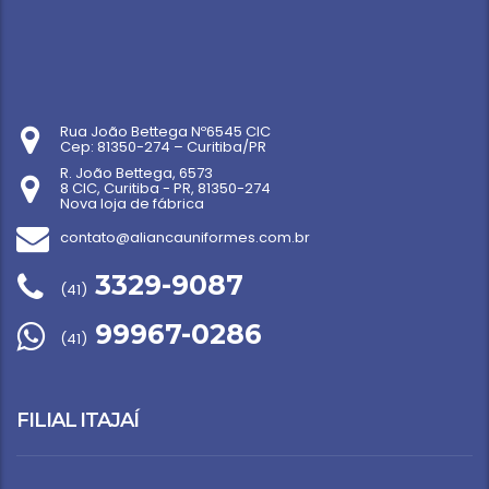
Rua João Bettega Nº6545 CIC
Cep: 81350-274 – Curitiba/PR
R. João Bettega, 6573
8 CIC, Curitiba - PR, 81350-274
Nova loja de fábrica
contato@aliancauniformes.com.br
3329-9087
(41)
99967-0286
(41)
FILIAL ITAJAÍ