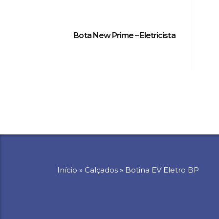
Bota New Prime – Eletricista
Início
»
Calçados
»
Botina EV Eletro BP