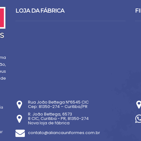
LOJA DA FÁBRICA
FI
uma
ão,
eus
 de
Rua João Bettega Nº6545 CIC
Cep: 81350-274 – Curitiba/PR
ia
R. João Bettega, 6573
8 CIC, Curitiba - PR, 81350-274
Nova loja de fábrica
ar
contato@aliancauniformes.com.br