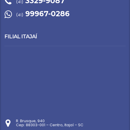
3329-9087
(41)
99967-0286
(41)
FILIAL ITAJAÍ
R. Brusque, 940
Cep: 88303-001 – Centro, Itajaí – SC