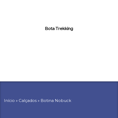
Bota Trekking
Início
»
Calçados
»
Botina Nobuck