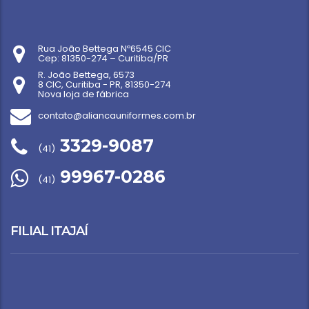
Rua João Bettega Nº6545 CIC
Cep: 81350-274 – Curitiba/PR
R. João Bettega, 6573
8 CIC, Curitiba - PR, 81350-274
Nova loja de fábrica
contato@aliancauniformes.com.br
3329-9087
(41)
99967-0286
(41)
FILIAL ITAJAÍ