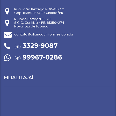
Rua João Bettega Nº6545 CIC
Cep: 81350-274 – Curitiba/PR
R. João Bettega, 6573
8 CIC, Curitiba - PR, 81350-274
Nova loja de fábrica
contato@aliancauniformes.com.br
3329-9087
(41)
99967-0286
(41)
FILIAL ITAJAÍ