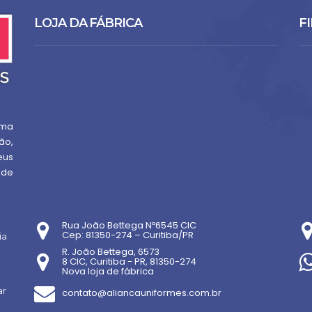
LOJA DA FÁBRICA
FI
uma
ão,
eus
 de
Rua João Bettega Nº6545 CIC
Cep: 81350-274 – Curitiba/PR
ia
R. João Bettega, 6573
8 CIC, Curitiba - PR, 81350-274
Nova loja de fábrica
ar
contato@aliancauniformes.com.br