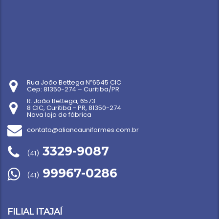
Rua João Bettega Nº6545 CIC
Cep: 81350-274 – Curitiba/PR
R. João Bettega, 6573
8 CIC, Curitiba - PR, 81350-274
Nova loja de fábrica
contato@aliancauniformes.com.br
3329-9087
(41)
99967-0286
(41)
FILIAL ITAJAÍ