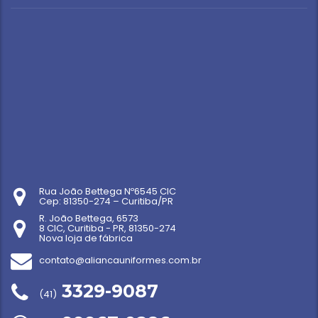
Rua João Bettega Nº6545 CIC
Cep: 81350-274 – Curitiba/PR
R. João Bettega, 6573
8 CIC, Curitiba - PR, 81350-274
Nova loja de fábrica
contato@aliancauniformes.com.br
3329-9087
(41)