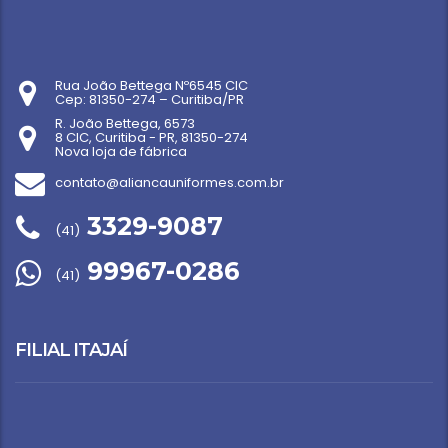
Rua João Bettega Nº6545 CIC
Cep: 81350-274 – Curitiba/PR
R. João Bettega, 6573
8 CIC, Curitiba - PR, 81350-274
Nova loja de fábrica
contato@aliancauniformes.com.br
3329-9087
(41)
99967-0286
(41)
FILIAL ITAJAÍ