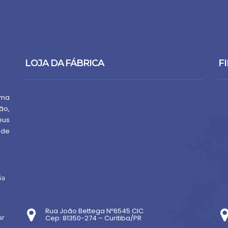
LOJA DA FÁBRICA
FI
uma
ão,
eus
 de
ia
Rua João Bettega Nº6545 CIC
ar
Cep: 81350-274 – Curitiba/PR