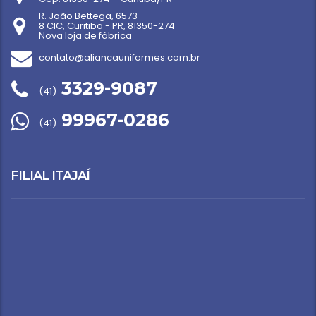
R. João Bettega, 6573
8 CIC, Curitiba - PR, 81350-274
Nova loja de fábrica
contato@aliancauniformes.com.br
3329-9087
(41)
99967-0286
(41)
FILIAL ITAJAÍ