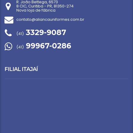
R. João Bettega, 6573
8 CIC, Curitiba - PR, 81350-274
Nova loja de fábrica
contato@aliancauniformes.com.br
3329-9087
(41)
99967-0286
(41)
FILIAL ITAJAÍ